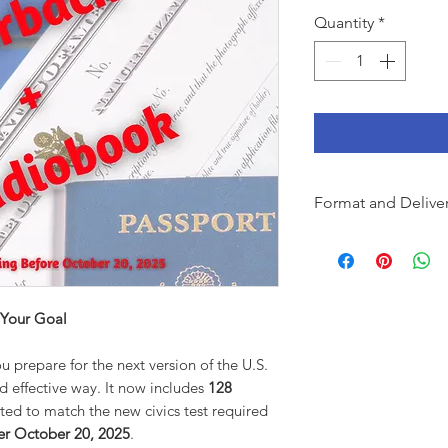
Quantity
*
Format and Delive
Format: Physical 
Delivery: Shipped 
Audio Delivery: In
 Your Goal
u prepare for the next version of the U.S.
d effective way. It now includes
128
ated to match the new civics test required
ter October 20, 2025
.