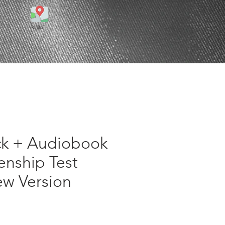
Rialto
k + Audiobook
zenship Test
w Version