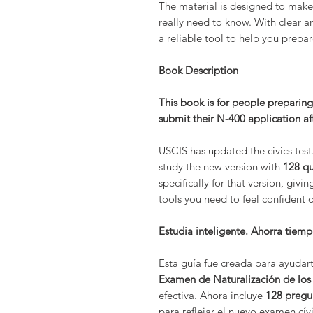
The material is designed to make
really need to know. With clear a
a reliable tool to help you prepa
Book Description
This book is for people preparing 
submit their N-400 application a
USCIS has updated the civics test.
study the new version with
128 qu
specifically for that version, giv
tools you need to feel confident o
Estudia inteligente. Ahorra tiem
Esta guía fue creada para ayudar
Examen de Naturalización de los
efectiva. Ahora incluye
128 pregu
para reflejar el nuevo examen cív