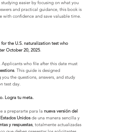
 studying easier by focusing on what you
nswers and practical guidance, this book is
re with confidence and save valuable time.
for the U.S. naturalization test who
fter October 20, 2025
.
 Applicants who file after this date must
estions
. This guide is designed
ing you the questions, answers, and study
n test day.
po. Logra tu meta.
te a prepararte para la
nueva versión del
 Estados Unidos
de una manera sencilla y
ntas y respuestas
, totalmente actualizadas
ico que deben presentar los solicitantes