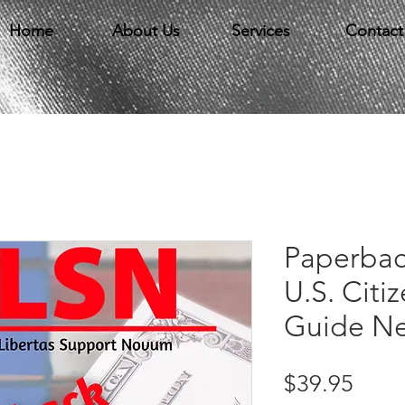
Home
About Us
Services
Contact
Paperbac
U.S. Citi
Guide Ne
Price
$39.95